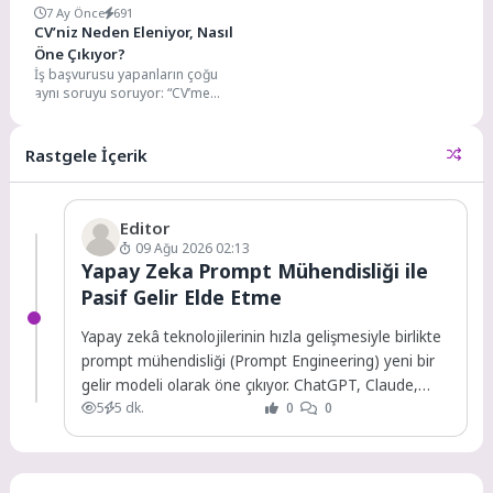
7 Ay Önce
691
CV’niz Neden Eleniyor, Nasıl
Öne Çıkıyor?
İş başvurusu yapanların çoğu
aynı soruyu soruyor: “CV’me
neden dönüş olmuyor?” Bu
sorunun cevabı, çoğu...
Rastgele İçerik
Editor
09 Ağu 2026 02:13
Yapay Zeka Prompt Mühendisliği ile
Pasif Gelir Elde Etme
Yapay zekâ teknolojilerinin hızla gelişmesiyle birlikte
prompt mühendisliği (Prompt Engineering) yeni bir
gelir modeli olarak öne çıkıyor. ChatGPT, Claude,
5
5 dk.
0
0
Gemini,...