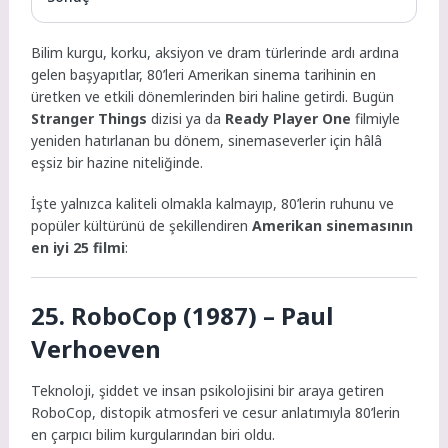
Bilim kurgu, korku, aksiyon ve dram türlerinde ardı ardına
gelen başyapıtlar, 80’leri Amerikan sinema tarihinin en
üretken ve etkili dönemlerinden biri haline getirdi. Bugün
Stranger Things
dizisi ya da
Ready Player One
filmiyle
yeniden hatırlanan bu dönem, sinemaseverler için hâlâ
eşsiz bir hazine niteliğinde.
İşte yalnızca kaliteli olmakla kalmayıp, 80’lerin ruhunu ve
popüler kültürünü de şekillendiren
Amerikan sinemasının
en iyi 25 filmi
:
25. RoboCop (1987) – Paul
Verhoeven
Teknoloji, şiddet ve insan psikolojisini bir araya getiren
RoboCop, distopik atmosferi ve cesur anlatımıyla 80’lerin
en çarpıcı bilim kurgularından biri oldu.