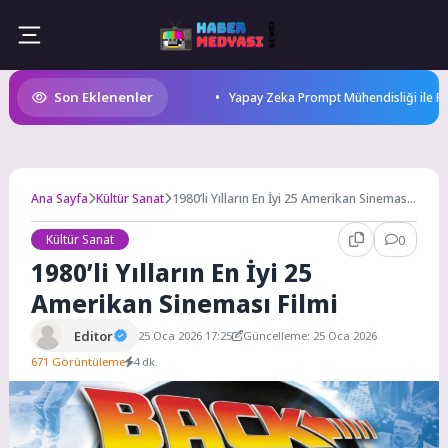
Skip
to
content
Son Eklenenler
Yapay Zeka Prompt Mühendisliği ile Pa
Ana Sayfa
Kültür Sanat
1980’li Yılların En İyi 25 Amerikan Sineması
Filmi
Kültür Sanat
0
1980’li Yılların En İyi 25
Amerikan Sineması Filmi
Editor
25 Oca 2026 17:25
Güncelleme: 25 Oca 2026
671 Görüntüleme
4 dk.