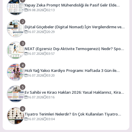
Yapay Zeka Prompt Mühendisliği ile Pasif Gelir Elde
Etme
09.08.2026
02:13
2
Dijital Göçebeler (Digital Nomad) İçin Vergilendirme ve
En Uygun Vergili Ülkeler
16.07.2026
20:29
3
NEAT (Egzersiz Dışı Aktivite Termogenezi) Nedir? Spor
Salonuna Gitmeden Günlük Kalori Yakımınızı Artırmanın
16.07.2026
03:57
Yolları
4
Hızlı Yağ Yakıcı Kardiyo Programı: Haftada 3 Gün ile
Evde Forma Girme Formülü
16.07.2026
03:20
5
Ev Sahibi ve Kiracı Hakları 2026: Yasal Haklarınız, Kira
Artış Sınırları ve Bilmeniz Gerekenler
16.07.2026
03:16
6
Tiyatro Terimleri Nelerdir? En Çok Kullanılan Tiyatro
Kavramları ve Anlamları
16.07.2026
03:04