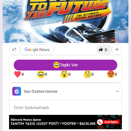
0
Tepki Ver
0
0
0
0
0
Yazı Özetini Göster
Özet bulunamadı.