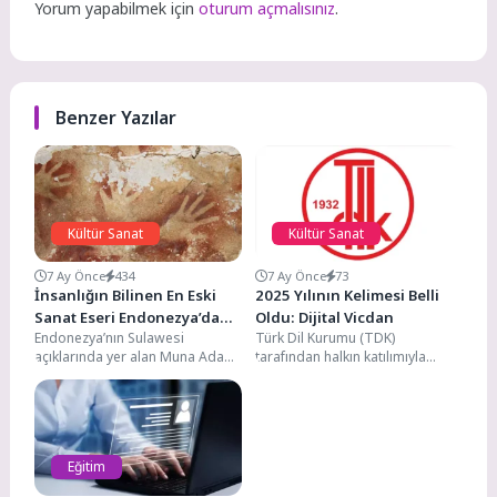
Yorum yapabilmek için
oturum açmalısınız
.
Benzer Yazılar
Kültür Sanat
Kültür Sanat
7 Ay Önce
434
7 Ay Önce
73
İnsanlığın Bilinen En Eski
2025 Yılının Kelimesi Belli
Sanat Eseri Endonezya’da
Oldu: Dijital Vicdan
Endonezya’nın Sulawesi
Türk Dil Kurumu (TDK)
Keşfedildi
açıklarında yer alan Muna Adası,
tarafından halkın katılımıyla
insanlık tarihini yeniden
gerçekleştirilen oylama
yazdıracak bir keşfe sahne
sonucunda 2025 yılının kelimesi
oldu....
“dijital vicdan”...
Eğitim