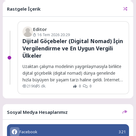
Çeşmesi, bugünden itibaren
ücretli olarak...
Rastgele İçerik
Editor
16 Tem 2026 20:29
Dijital Göçebeler (Digital Nomad) İçin
Vergilendirme ve En Uygun Vergili
Ülkeler
Uzaktan çalışma modelinin yaygınlaşmasıyla birlikte
dijital göçebelik (digital nomad) dünya genelinde
hızla büyüyen bir yaşam tarzı haline geldi. İnternet
2196
5 dk.
0
0
bağlantısının...
Sosyal Medya Hesaplarımız
Facebook
321