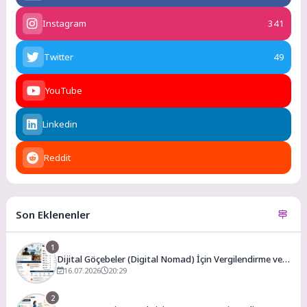
Instagram
341
Twitter
49
YouTube
Linkedin
Reddit
Son Eklenenler
1
Dijital Göçebeler (Digital Nomad) İçin Vergilendirme ve
En Uygun Vergili Ülkeler
16.07.2026
20:29
2