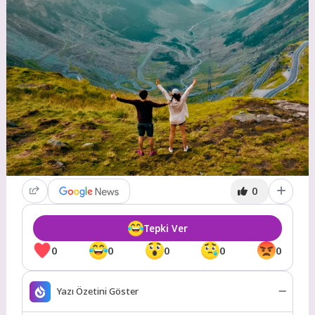
0
Tepki Ver
0
0
0
0
0
Yazı Özetini Göster