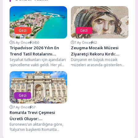
Gezi
Gezi
5 Ay Önce
3450
7 Ay Önce
62
Tripadvisor 2026 Yılın En
Zeugma Mozaik Müzesi
Trend Tatil Rotalarını
Ziyaretçi Rekoru Kırdı:
Seyahat tutkunları için ajandaları
Dünyanın en büyük mozaik
Açıkladı
2025’te 616 Bin Kişi Ağırladı
güncelleme vakti geldi. Her yıl
müzeleri arasında gösterilen
merakla beklenen ve dünya
Zeugma Mozaik Müzesi, 2025
genelindeki milyonlarca...
yılında tarihi bir başarıya...
Gezi
7 Ay Önce
57
Roma’da Trevi Çeşmesi
Ücretli Oluyor:
Euronews’un aktardığına göre,
Ziyaretçilerden 2 Euro
İtalya’nın başkenti Roma’da
Alınacak
bulunan dünyaca ünlü Trevi