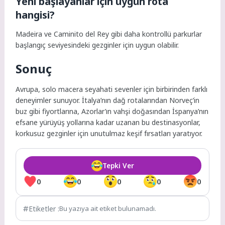
Yeni başlayanlar için uygun rota
hangisi?
Madeira ve Caminito del Rey gibi daha kontrollü parkurlar
başlangıç seviyesindeki gezginler için uygun olabilir.
Sonuç
Avrupa, solo macera seyahati sevenler için birbirinden farklı
deneyimler sunuyor. İtalya’nın dağ rotalarından Norveç’in
buz gibi fiyortlarına, Azorlar’ın vahşi doğasından İspanya’nın
efsane yürüyüş yollarına kadar uzanan bu destinasyonlar,
korkusuz gezginler için unutulmaz keşif fırsatları yaratıyor.
Tepki Ver
0
0
0
0
0
Etiketler :
Bu yazıya ait etiket bulunamadı.