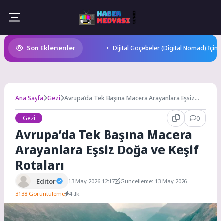
Skip
to
content
Son Eklenenler
Dijital Göçebeler (Digital Nomad) İçin
Ana Sayfa
Gezi
Avrupa’da Tek Başına Macera Arayanlara Eşsiz
Doğa ve Keşif Rotaları
Gezi
0
Avrupa’da Tek Başına Macera
Arayanlara Eşsiz Doğa ve Keşif
Rotaları
Editor
13 May 2026 12:17
Güncelleme: 13 May 2026
3138 Görüntüleme
4 dk.