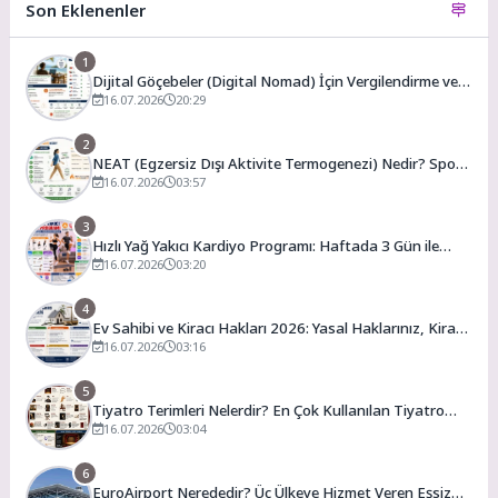
Son Eklenenler
1
Dijital Göçebeler (Digital Nomad) İçin Vergilendirme ve
En Uygun Vergili Ülkeler
16.07.2026
20:29
2
NEAT (Egzersiz Dışı Aktivite Termogenezi) Nedir? Spor
Salonuna Gitmeden Günlük Kalori Yakımınızı Artırmanın
16.07.2026
03:57
Yolları
3
Hızlı Yağ Yakıcı Kardiyo Programı: Haftada 3 Gün ile
Evde Forma Girme Formülü
16.07.2026
03:20
4
Ev Sahibi ve Kiracı Hakları 2026: Yasal Haklarınız, Kira
Artış Sınırları ve Bilmeniz Gerekenler
16.07.2026
03:16
5
Tiyatro Terimleri Nelerdir? En Çok Kullanılan Tiyatro
Kavramları ve Anlamları
16.07.2026
03:04
6
EuroAirport Nerededir? Üç Ülkeye Hizmet Veren Eşsiz