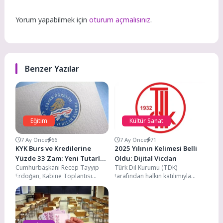
Yorum yapabilmek için
oturum açmalısınız
.
Benzer Yazılar
Eğitim
Kültür Sanat
7 Ay Önce
66
7 Ay Önce
71
KYK Burs ve Kredilerine
2025 Yılının Kelimesi Belli
Yüzde 33 Zam: Yeni Tutarlar
Oldu: Dijital Vicdan
Cumhurbaşkanı Recep Tayyip
Türk Dil Kurumu (TDK)
Belli Oldu
Erdoğan, Kabine Toplantısı
tarafından halkın katılımıyla
sonrası yaptığı açıklamada burs
gerçekleştirilen oylama
ve KYK kredi tutarlarına yeni...
sonucunda 2025 yılının kelimesi
“dijital vicdan”...