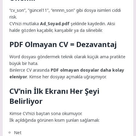
“cv_son”, “güncel11”, “ennnn_son” gibi dosya isimleri ciddi
risk.
CV’nizi mutlaka
Ad_Soyad.pdf
şeklinde kaydedin. Aksi
halde gözden kaçabilir, karışabilir ya da silinebilir.
PDF Olmayan CV = Dezavantaj
Word dosyası göndermek teknik olarak küçük ama pratikte
büyük bir hata.
Binlerce CV arasında
PDF olmayan dosyalar daha kolay
eleniyor
. Kimse her dosyayı açmakla uğraşmıyor.
CV’nin İlk Ekranı Her Şeyi
Belirliyor
Kimse CV’nizi baştan sona okumuyor.
İlk açıldığında görünen kısım şunları sağlamalı:
Net