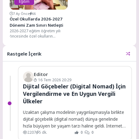
Eğitim
7 Ay Önce
66
Özel Okullarda 2026-2027
Dönemi Zam Sınırı Netleşti
2026-2027 eğitim öğretim yılı
öncesinde özel okulların
uygulayabileceği tavan zam
oranları netleşti. Enflasyon
verilerinin açıklanmasının...
Rastgele İçerik
Editor
16 Tem 2026 20:29
Dijital Göçebeler (Digital Nomad) İçin
Vergilendirme ve En Uygun Vergili
Ülkeler
Uzaktan çalışma modelinin yaygınlaşmasıyla birlikte
dijital göçebelik (digital nomad) dünya genelinde
hızla büyüyen bir yaşam tarzı haline geldi. İnternet
2207
5 dk.
0
0
bağlantısının...