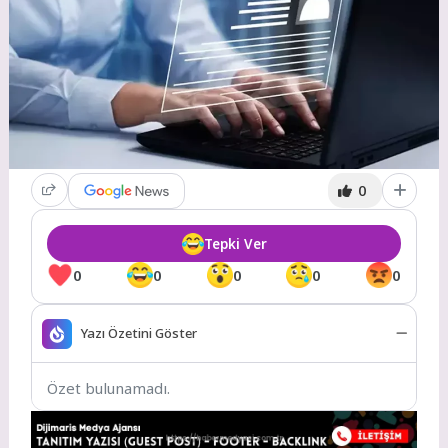
0
Tepki Ver
0
0
0
0
0
Yazı Özetini Göster
Özet bulunamadı.