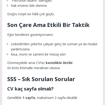
“Patronun adamı” damgası
Hak etseniz bile elenme
Doğru torpil ise hâlâ çok güçlü.
Son Çare Ama Etkili Bir Taktik
Eğer kendinize güveniyorsanız:
LinkedIn’den şirkette çalışan genç bir uzman ya da müdür
yardımcısına
Kısa, resmi ve samimi bir mesaj atın
Dönmeyebilir ama CV’niz
kesinlikle iletilir
.
En kötü ihtimalle meraktan okunur.
SSS – Sık Sorulan Sorular
CV kaç sayfa olmalı?
Genellikle
1 sayfa
, maksimum 2 sayfa idealdir.