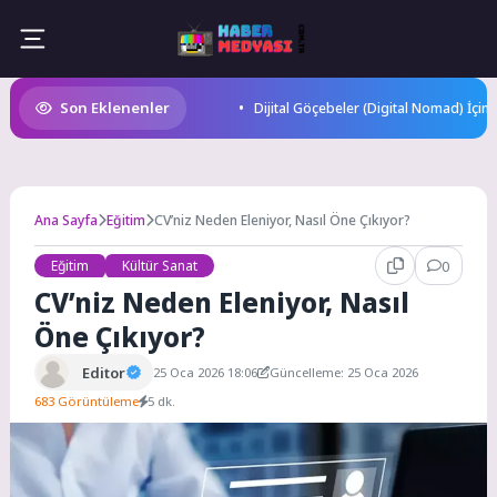
Skip
to
content
Son Eklenenler
Dijital Göçebeler (Digital Nomad) İçin
Ana Sayfa
Eğitim
CV’niz Neden Eleniyor, Nasıl Öne Çıkıyor?
Eğitim
Kültür Sanat
0
CV’niz Neden Eleniyor, Nasıl
Öne Çıkıyor?
Editor
25 Oca 2026 18:06
Güncelleme: 25 Oca 2026
683 Görüntüleme
5 dk.