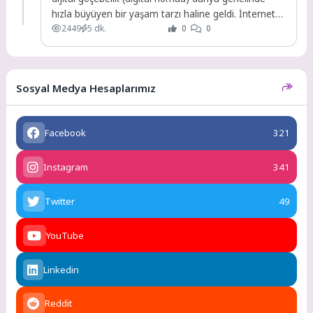
hızla büyüyen bir yaşam tarzı haline geldi. İnternet
2449
5 dk.
0
0
bağlantısının...
Sosyal Medya Hesaplarımız
Facebook
321
Instagram
341
Twitter
49
YouTube
Linkedin
Reddit