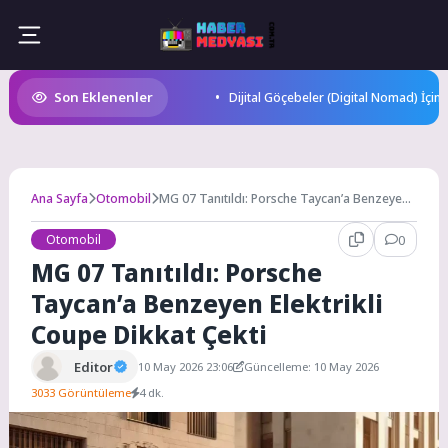
Skip
to
content
Son Eklenenler
Dijital Göçebeler (Digital Nomad) İçin
Ana Sayfa
Otomobil
MG 07 Tanıtıldı: Porsche Taycan’a Benzeyen
Elektrikli Coupe Dikkat Çekti
Otomobil
0
MG 07 Tanıtıldı: Porsche
Taycan’a Benzeyen Elektrikli
Coupe Dikkat Çekti
Editor
10 May 2026 23:06
Güncelleme: 10 May 2026
3033 Görüntüleme
4 dk.