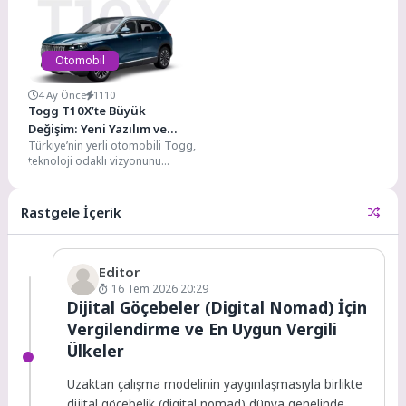
geçiriliyor. Yeni düzenlemelerle
olacak güncel...
birlikte...
Otomobil
4 Ay Önce
1110
Togg T10X’te Büyük
Değişim: Yeni Yazılım ve
Türkiye’nin yerli otomobili Togg,
Donanım Güncellemesi
teknoloji odaklı vizyonunu
Yayında
sürdürerek amiral gemisi T10X
modelini hem donanım hem...
Rastgele İçerik
Editor
16 Tem 2026 20:29
Dijital Göçebeler (Digital Nomad) İçin
Vergilendirme ve En Uygun Vergili
Ülkeler
Uzaktan çalışma modelinin yaygınlaşmasıyla birlikte
dijital göçebelik (digital nomad) dünya genelinde