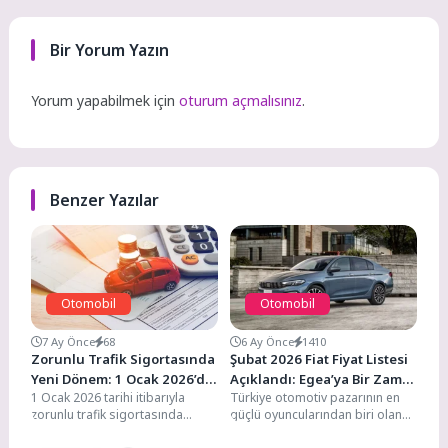
Bir Yorum Yazın
Yorum yapabilmek için
oturum açmalısınız
.
Benzer Yazılar
Otomobil
Otomobil
7 Ay Önce
68
6 Ay Önce
1410
Zorunlu Trafik Sigortasında
Şubat 2026 Fiat Fiyat Listesi
Yeni Dönem: 1 Ocak 2026’da
Açıklandı: Egea’ya Bir Zam
1 Ocak 2026 tarihi itibarıyla
Türkiye otomotiv pazarının en
Yürürlüğe Giriyor
Daha Geldi!
zorunlu trafik sigortasında
güçlü oyuncularından biri olan
kapsamlı değişiklikler hayata
Fiat, Şubat 2026 boyunca geçerli