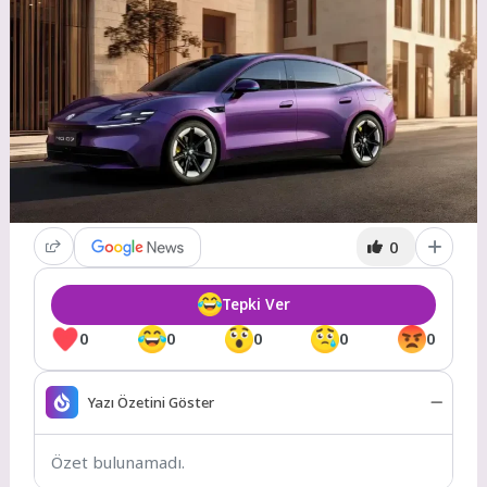
0
Tepki Ver
0
0
0
0
0
Yazı Özetini Göster
Özet bulunamadı.