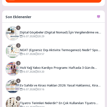
Son Eklenenler
1
Dijital Göçebeler (Digital Nomad) İçin Vergilendirme ve
En Uygun Vergili Ülkeler
16.07.2026
20:29
2
NEAT (Egzersiz Dışı Aktivite Termogenezi) Nedir? Spor
Salonuna Gitmeden Günlük Kalori Yakımınızı Artırmanın
16.07.2026
03:57
Yolları
3
Hızlı Yağ Yakıcı Kardiyo Programı: Haftada 3 Gün ile
Evde Forma Girme Formülü
16.07.2026
03:20
4
Ev Sahibi ve Kiracı Hakları 2026: Yasal Haklarınız, Kira
Artış Sınırları ve Bilmeniz Gerekenler
16.07.2026
03:16
5
Tiyatro Terimleri Nelerdir? En Çok Kullanılan Tiyatro
16.07.2026
03:04