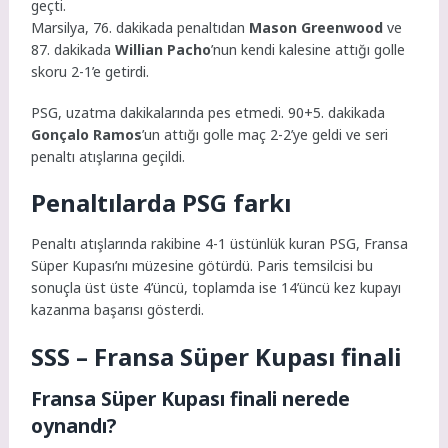
geçti.
Marsilya, 76. dakikada penaltıdan
Mason Greenwood
ve
87. dakikada
Willian Pacho
’nun kendi kalesine attığı golle
skoru 2-1’e getirdi.
PSG, uzatma dakikalarında pes etmedi. 90+5. dakikada
Gonçalo Ramos
’un attığı golle maç 2-2’ye geldi ve seri
penaltı atışlarına geçildi.
Penaltılarda PSG farkı
Penaltı atışlarında rakibine 4-1 üstünlük kuran PSG, Fransa
Süper Kupası’nı müzesine götürdü. Paris temsilcisi bu
sonuçla üst üste 4’üncü, toplamda ise 14’üncü kez kupayı
kazanma başarısı gösterdi.
SSS – Fransa Süper Kupası finali
Fransa Süper Kupası finali nerede
oynandı?