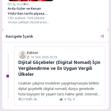
7 Ay Önce
66
Arda Güler ve Kenan
Yıldız’dan tarihi piyasa
CIES açıkladı: Türk yıldızlar
değeri başarısı
zirveye yaklaştı Uluslararası
Spor Çalışmaları Merkezi (CIES),
dünyada piyasa değeri en...
Rastgele İçerik
Editor
16 Tem 2026 20:29
Dijital Göçebeler (Digital Nomad) İçin
Vergilendirme ve En Uygun Vergili
Ülkeler
Uzaktan çalışma modelinin yaygınlaşmasıyla birlikte
dijital göçebelik (digital nomad) dünya genelinde
hızla büyüyen bir yaşam tarzı haline geldi. İnternet
2193
5 dk.
0
0
bağlantısının...