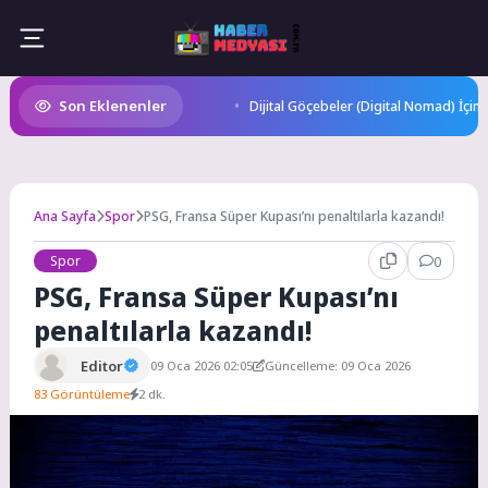
Skip
to
content
Son Eklenenler
Dijital Göçebeler (Digital Nomad) İçin
Ana Sayfa
Spor
PSG, Fransa Süper Kupası’nı penaltılarla kazandı!
Spor
0
PSG, Fransa Süper Kupası’nı
penaltılarla kazandı!
Editor
09 Oca 2026 02:05
Güncelleme: 09 Oca 2026
83 Görüntüleme
2 dk.