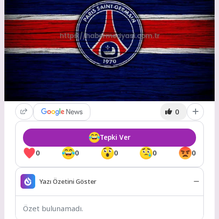
0
Tepki Ver
0
0
0
0
0
Yazı Özetini Göster
Özet bulunamadı.