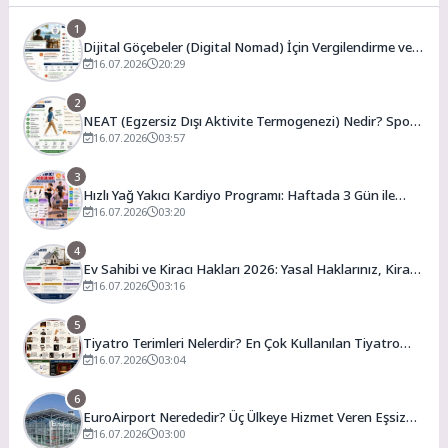
1
Dijital Göçebeler (Digital Nomad) İçin Vergilendirme ve
En Uygun Vergili Ülkeler
16.07.2026
20:29
2
NEAT (Egzersiz Dışı Aktivite Termogenezi) Nedir? Spor
Salonuna Gitmeden Günlük Kalori Yakımınızı Artırmanın
16.07.2026
03:57
Yolları
3
Hızlı Yağ Yakıcı Kardiyo Programı: Haftada 3 Gün ile
Evde Forma Girme Formülü
16.07.2026
03:20
4
Ev Sahibi ve Kiracı Hakları 2026: Yasal Haklarınız, Kira
Artış Sınırları ve Bilmeniz Gerekenler
16.07.2026
03:16
5
Tiyatro Terimleri Nelerdir? En Çok Kullanılan Tiyatro
Kavramları ve Anlamları
16.07.2026
03:04
6
EuroAirport Nerededir? Üç Ülkeye Hizmet Veren Eşsiz
Havalimanı Rehberi
16.07.2026
03:00