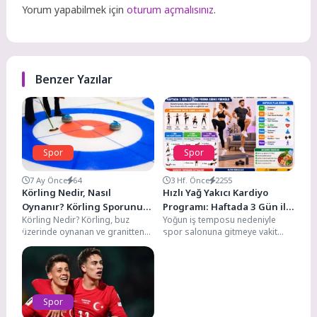
Yorum yapabilmek için
oturum açmalısınız
.
Benzer Yazılar
Spor
Spor
7 Ay Önce
64
3 Hf. Önce
2255
Körling Nedir, Nasıl
Hızlı Yağ Yakıcı Kardiyo
Oynanır? Körling Sporunun
Programı: Haftada 3 Gün ile
Körling Nedir? Körling, buz
Yoğun iş temposu nedeniyle
Tarihi, Türleri ve Özellikleri
Evde Forma Girme Formülü
üzerinde oynanan ve granitten
spor salonuna gitmeye vakit
yapılmış özel taşların hedef
bulamayanlar için evde
alana en yakın...
uygulanabilecek kardiyo
programları oldukça...
Spor