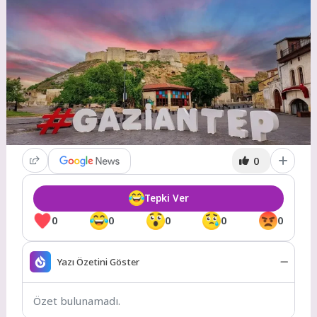
0
Tepki Ver
0
0
0
0
0
Yazı Özetini Göster
Özet bulunamadı.