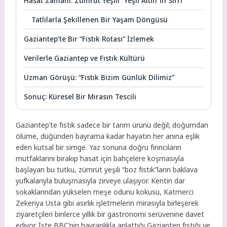
Hasat Zamanı: Zümrüt Yeşili “Yeşil Altın”ın Sırrı
Tatlılarla Şekillenen Bir Yaşam Döngüsü
Gaziantep’te Bir “Fıstık Rotası” İzlemek
Verilerle Gaziantep ve Fıstık Kültürü
Uzman Görüşü: “Fıstık Bizim Günlük Dilimiz”
Sonuç: Küresel Bir Mirasın Tescili
Gaziantep’te fıstık sadece bir tarım ürünü değil; doğumdan
ölüme, düğünden bayrama kadar hayatın her anına eşlik
eden kutsal bir simge. Yaz sonuna doğru fırıncıların
mutfaklarını bırakıp hasat için bahçelere koşmasıyla
başlayan bu tutku, zümrüt yeşili “boz fıstık”ların baklava
yufkalarıyla buluşmasıyla zirveye ulaşıyor. Kentin dar
sokaklarından yükselen meşe odunu kokusu, Katmerci
Zekeriya Usta gibi asırlık işletmelerin mirasıyla birleşerek
ziyaretçileri binlerce yıllık bir gastronomi serüvenine davet
ediyor. İşte BBC’nin hayranlıkla anlattığı Gaziantep fıstığı ve