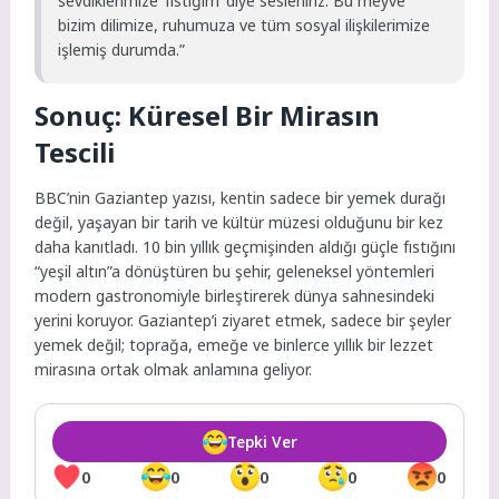
sevdiklerimize ‘fıstığım’ diye sesleniriz. Bu meyve
bizim dilimize, ruhumuza ve tüm sosyal ilişkilerimize
işlemiş durumda.”
Sonuç: Küresel Bir Mirasın
Tescili
BBC’nin Gaziantep yazısı, kentin sadece bir yemek durağı
değil, yaşayan bir tarih ve kültür müzesi olduğunu bir kez
daha kanıtladı. 10 bin yıllık geçmişinden aldığı güçle fıstığını
“yeşil altın”a dönüştüren bu şehir, geleneksel yöntemleri
modern gastronomiyle birleştirerek dünya sahnesindeki
yerini koruyor. Gaziantep’i ziyaret etmek, sadece bir şeyler
yemek değil; toprağa, emeğe ve binlerce yıllık bir lezzet
mirasına ortak olmak anlamına geliyor.
Tepki Ver
0
0
0
0
0