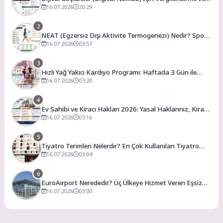
En Uygun Vergili Ülkeler
16.07.2026
20:29
2
NEAT (Egzersiz Dışı Aktivite Termogenezi) Nedir? Spor
Salonuna Gitmeden Günlük Kalori Yakımınızı Artırmanın
16.07.2026
03:57
Yolları
3
Hızlı Yağ Yakıcı Kardiyo Programı: Haftada 3 Gün ile
Evde Forma Girme Formülü
16.07.2026
03:20
4
Ev Sahibi ve Kiracı Hakları 2026: Yasal Haklarınız, Kira
Artış Sınırları ve Bilmeniz Gerekenler
16.07.2026
03:16
5
Tiyatro Terimleri Nelerdir? En Çok Kullanılan Tiyatro
Kavramları ve Anlamları
16.07.2026
03:04
6
EuroAirport Nerededir? Üç Ülkeye Hizmet Veren Eşsiz
Havalimanı Rehberi
16.07.2026
03:00