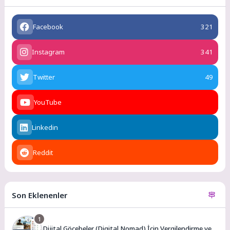
Facebook
321
Instagram
341
Twitter
49
YouTube
Linkedin
Reddit
Son Eklenenler
1
Dijital Göçebeler (Digital Nomad) İçin Vergilendirme ve