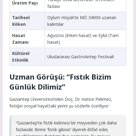
Üretim Payı
fazlası
Tarihsel
Oylum Höyük’te MÖ 3400’e uzanan
Köken
kalıntılar
Hasat
Ağustos (Erken hasat) ve Eylül (Tam
Zamanı
hasat)
Kültürel
Uluslararası GastroAntep Festivali
Etkinlik
Uzman Görüşü: “Fıstık Bizim
Günlük Dilimiz”
Gaziantep Üniversitesi’nden Doç. Dr. Hatice Pekmez,
fıstığın sosyal hayattaki yerini şu sözlerle özetliyor:
“Gaziantep’te fıstık kelimesi bir meyveden çok daha
fazlasıdır. Birine ‘fıstık gibisin’ diyerek iltifat eder,