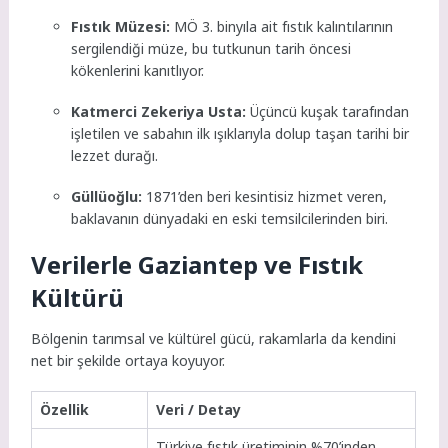
Fıstık Müzesi:
MÖ 3. binyıla ait fıstık kalıntılarının
sergilendiği müze, bu tutkunun tarih öncesi
kökenlerini kanıtlıyor.
Katmerci Zekeriya Usta:
Üçüncü kuşak tarafından
işletilen ve sabahın ilk ışıklarıyla dolup taşan tarihi bir
lezzet durağı.
Güllüoğlu:
1871’den beri kesintisiz hizmet veren,
baklavanın dünyadaki en eski temsilcilerinden biri.
Verilerle Gaziantep ve Fıstık
Kültürü
Bölgenin tarımsal ve kültürel gücü, rakamlarla da kendini
net bir şekilde ortaya koyuyor.
Özellik
Veri / Detay
Türkiye fıstık üretiminin %70’inden