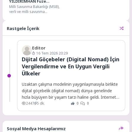
YILDIRIMHAN Füze
Milli Savunma Bakanlığı (MSB),
Sisteminde Saha Testleri
yerli ve milli savunma
Sürüyor
teknolojileri kapsamında
geliştirilen YILDIRIMHAN uzun
menzilli füze...
Rastgele İçerik
Editor
16 Tem 2026 20:29
Dijital Göçebeler (Digital Nomad) İçin
Vergilendirme ve En Uygun Vergili
Ülkeler
Uzaktan çalışma modelinin yaygınlaşmasıyla birlikte
dijital göçebelik (digital nomad) dünya genelinde
hızla büyüyen bir yaşam tarzı haline geldi. İnternet
2447
5 dk.
0
0
bağlantısının...
Sosyal Medya Hesaplarımız