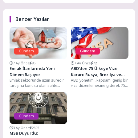
Benzer Yazılar
Gündem
Gündem
7 Ay Önce
85
7 Ay Önce
72
Emlak İlanlarında Yeni
ABD’den 75 Ülkeye Vize
Dönem Başlıyor
Kararı: Rusya, Brezilya ve
Emlak sektöründe uzun süredir
ABD yönetimi, kapsamı geniş bir
İran da Listede
tartışma konusu olan sahte
vize düzenlemesine giderek 75
ilanlar ve fahiş fiyat artışlarına
ülkeye yönelik tüm vize
karşı önemli...
prosedürlerini süresiz...
Gündem
3 Ay Önce
2695
MSB Duyurdu: