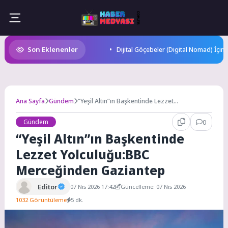
Skip
to
content
Son Eklenenler
Dijital Göçebeler (Digital Nomad) İçin
Ana Sayfa
Gündem
“Yeşil Altın”ın Başkentinde Lezzet
Yolculuğu:BBC Merceğinden Gaziantep
Gündem
0
“Yeşil Altın”ın Başkentinde
Lezzet Yolculuğu:BBC
Merceğinden Gaziantep
Editor
07 Nis 2026 17:42
Güncelleme: 07 Nis 2026
1032 Görüntüleme
5 dk.